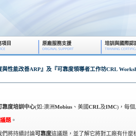
務項目
原廠服務支援
培訓與國際認
ICE
ORIGINAL SUPPORT
TRAINING CERTIFIC
與性能改善ARP』及『可靠度領導者工作坊CRL Works
可靠度培訓中心
(如:澳洲
Mobius
、美國
CRL
及
IMC
)，每
議題
。
我們將持續討論
可靠度
這議題
，並了解它將對工廠有什麼