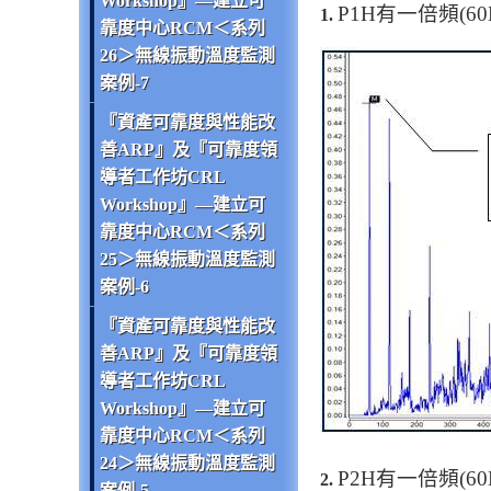
Workshop』—建立可
P1H
有一倍頻(60H
1.
靠度中心RCM＜系列
26＞無線振動溫度監測
案例-7
『資產可靠度與性能改
善ARP』及『可靠度領
導者工作坊CRL
Workshop』—建立可
靠度中心RCM＜系列
25＞無線振動溫度監測
案例-6
『資產可靠度與性能改
善ARP』及『可靠度領
導者工作坊CRL
Workshop』—建立可
靠度中心RCM＜系列
24＞無線振動溫度監測
P2H
有一倍頻(60H
2.
案例-5