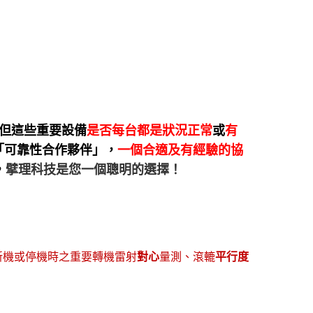
但這些重要設備
是否每台都是狀況正常
或
有
廠需要「可靠性合作夥伴」，
一個合適及有經驗的協
，
擘理科技
是您一個聰明的選擇！
新機或停機時之重要轉機雷射
對心
量測、滾轆
平行度