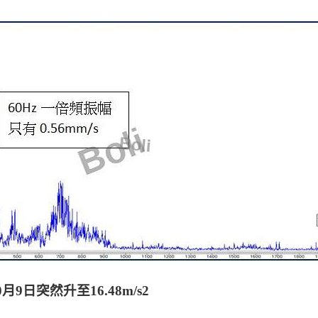
9日突然升至16.48m/s2