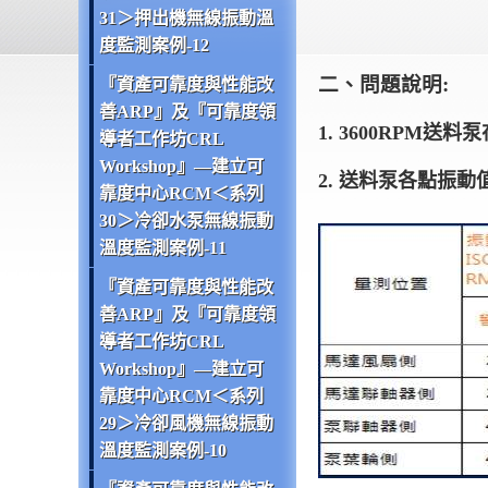
31＞押出機無線振動溫
度監測案例-12
二
、
問題說明
:
『資產可靠度與性能改
善ARP』及『可靠度領
1. 3600RPM
送料泵
導者工作坊CRL
Workshop』—建立可
2.
送料泵各點振動
靠度中心RCM＜系列
30＞冷卻水泵無線振動
溫度監測案例-11
『資產可靠度與性能改
善ARP』及『可靠度領
導者工作坊CRL
Workshop』—建立可
靠度中心RCM＜系列
29＞冷卻風機無線振動
溫度監測案例-10