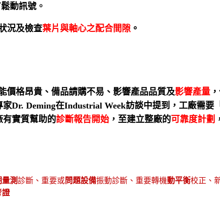
有鬆動訊號
。
狀況及檢查
葉片與軸心之配合間隙
。
能價格昂貴、備品請購不易、影響產品品質及
影響產量
，
Dr. Deming在Industrial Week訪談中提到，工
廠有實質幫助的
診斷報告開始
，至建立整廠的
可靠度計劃
期量測
診斷
、
重要或
問題設備
振動診斷
、重要轉機
動平衡
校正、
考證