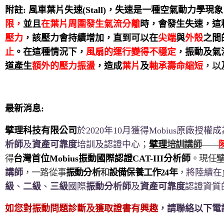
附註: 風車葉片失速(Stall)，
失速是一種空氣動力學現象
限，
並且
在葉片周圍發生氣流分離
時，會發生失速，這
壓
力
，該壓力會持續增加，直到可以在
尖端
與
外殼
之間
止
。在這種情況下，
風扇的運行變得不穩定
，振動及氣
道產生
額外的壓力振盪
，造成
葉片
及
軸承壽命縮短
，以
最新消息:
擘理科技有限公司
於2020年10月獲得Mobius原廠授權成
析師
及
資產可靠度
培訓及認證中心；
擘理
培訓講師
——
得
台灣首位Mobius振動國際認證CAT-III分析師
。現任
講師
，一路從事
振動分析
和
設備保養工作24年
，
將陸續在
級
、
二級
、
三級
國際
振動分析師
及
資產可靠度
認證資質
如您對振動問題診斷及獲取證書有興趣
，請聯絡以下電話