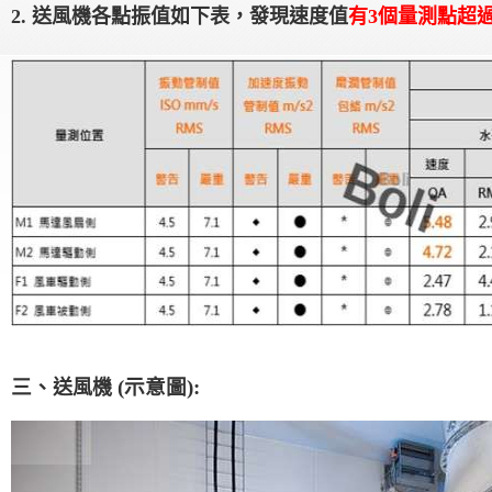
2.
送風機各點振值如下表，發現速度值
有3個量測點超過
三、
(
示意圖):
送風機