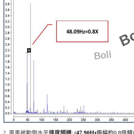
2.
風車被動側水平
速度頻譜
: (
47.90Hz
振幅約0.8倍頻