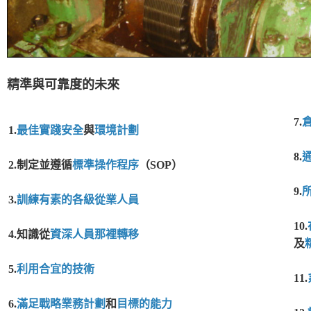
精準與可靠度的未來
7.
1.
最佳實踐安全
與
環境計劃
8.
2.制定並遵循
標準操作程序
（SOP）
9.
3.
訓練有素的各級從業人員
10.
4.知識從
資深人員那裡轉移
及
5.
利用合宜的技術
11.
6.
滿足戰略業務計劃
和
目標的能力