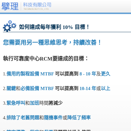
如何達成每年獲利 10% 目標！
您需要用另一種思維思考，持續改善！
執行可靠度中心RCM要達成的目標：
1.
備用的製程設備 MTBF
可以提高到
8 - 10 年
及
更久
2.
關鍵
和
必備設備
MTBF
可以提高到
10-14 年
或
以上
3.
緊急呼叫
和
加班
時間
將減少
4.
排除了老舊問題
和
隨機事件
或
降低了頻率