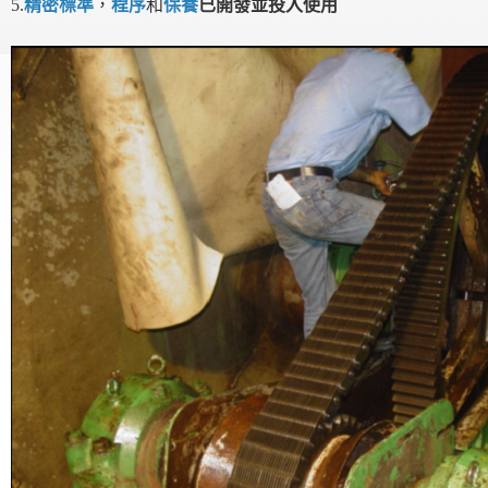
5.
精密標準
，
程序
和
保養
已開發並投入使用